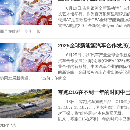
流市场最强家轿
6月19日,吉利银河全新混动轿车吉利
技艺术馆举行。作为百万银河里程碑后的
银河A7是首款基于GEA全球智能新能源
雷神AI电混2.0、全新银河Flyme Au
而且在能耗、空间、智
2025全球新能源汽车合作发展(上海
成功召开
6月25日，以“汽车产业全球合作新路径
汽车合作发展(上海)论坛(GNEV202
业合作的新形势、中国汽车企业的国际
的新策略、金融服务汽车产业出海等议
协同发展新机遇。 “当前，传统全
零跑C16在不到一年的时间中已累
18日，零跑汽车旗舰产品—C16年
15.18万-18.18万元，相较初次上市时15
次下探，将“价格屠夫”本色彰显无疑。 
以来，零跑C16在不到一年的时间中已累计
元内中大