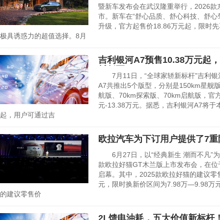
暨新车发布会在武汉隆重举行，2026款
市。新车在“舒心品质、舒心科技、舒心
升级，官方起售价18.86万元起，限时先
极具诱惑力的超值选择。8月
吉利银河A7预售10.38万元起，
耗低至2L
7月11日，“全球家轿新标杆”吉利银
A7共推出5个版型，分别是150km星舰版、
航版、70km探索版、70km启航版，官方
元-13.38万元。据悉，吉利银河A7
起，用户可通过吉
欧拉汽车为下订用户提供了7重
6月27日，以“经典新生 潮而不凡”为主
款欧拉好猫GT木兰版上市发布会，在位
启幕。其中，2025款欧拉好猫的建议零售价
元，限时换新价区间为7.98万—9.98万
的建议零售价
2L馈电油耗，五大价值新标杆