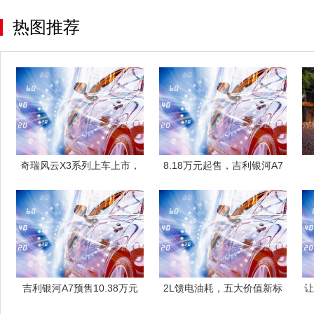
热图推荐
奇瑞风云X3系列上车上市，
8.18万元起售，吉利银河A7
或成比亚迪
正式上
吉利银河A7预售10.38万元
2L馈电油耗，五大价值新标
让
起，首
杆！吉利银