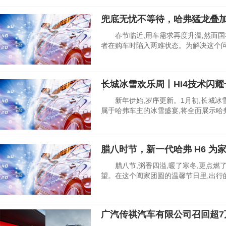
兜底无忧不等待，哈弗猛龙叠加
春节临近,用车需求再度升温,然而国
者在购车时陷入两难状态。为解决这个问
长城冰雪欢乐周丨Hi4技术闪
杆
新年伊始,岁序更新。1月初,长城冰
属于哈弗车主的冰雪盛宴,将全面展示哈
腊八时节，新一代哈弗 H6 为家
腊八节,粥香四溢,暖了寒冬,更点燃
望。在这个阖家团圆的温馨节日里,出行
广汽传祺汽车有限公司召回超7万