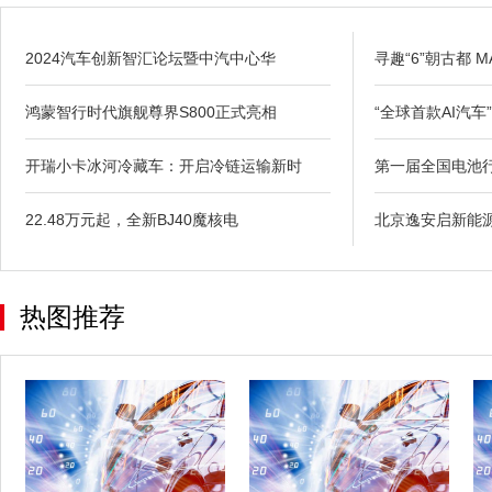
2024汽车创新智汇论坛暨中汽中心华
寻趣“6”朝古都 MA
鸿蒙智行时代旗舰尊界S800正式亮相
“全球首款AI汽车
开瑞小卡冰河冷藏车：开启冷链运输新时
第一届全国电池
22.48万元起，全新BJ40魔核电
北京逸安启新能
热图推荐