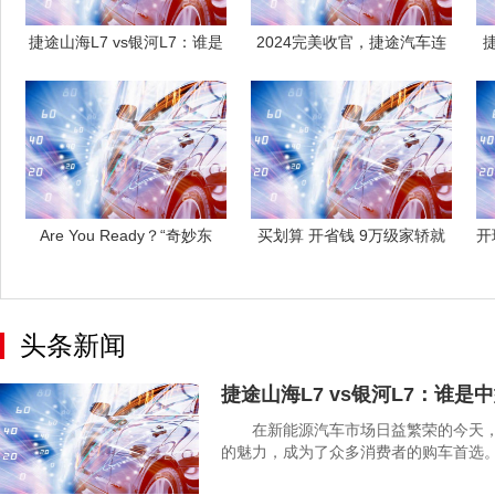
捷途山海L7 vs银河L7：谁是
2024完美收官，捷途汽车连
中型
续4个
Are You Ready？“奇妙东
买划算 开省钱 9万级家轿就
开
选它
头条新闻
捷途山海L7 vs银河L7：谁是
在新能源汽车市场日益繁荣的今天，中
的魅力，成为了众多消费者的购车首选。